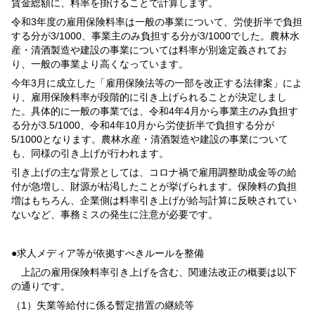
賃金総額に、料率を掛けることで計算します。
令和3年度の雇用保険料率は一般の事業について、労使折半で負担
する分が3/1000、事業主のみ負担する分が3/1000でした。農林水
産・清酒製造や建設の事業については料率が別途定義されてお
り、一般の事業より高くなっています。
今年3月に成立した「雇用保険法等の一部を改正する法律案」によ
り、雇用保険料率が段階的に引き上げられることが決定しまし
た。具体的に一般の事業では、令和4年4月から事業主のみ負担す
る分が3.5/1000、令和4年10月から労使折半で負担する分が
5/1000となります。農林水産・清酒製造や建設の事業について
も、同様の引き上げが行われます。
引き上げの主な背景としては、コロナ禍で雇用調整助成金等の給
付が急増し、財源が枯渇したことが挙げられます。保険料の負担
増はもちろん、企業側は料率引き上げが給与計算に反映されてい
ないなど、事務ミスの発生に注意が必要です。
●求人メディア等が依拠すべきルールを整備
上記の雇用保険料率引き上げを含む、関連法改正の概要は以下
の通りです。
（1）失業等給付に係る暫定措置の継続等