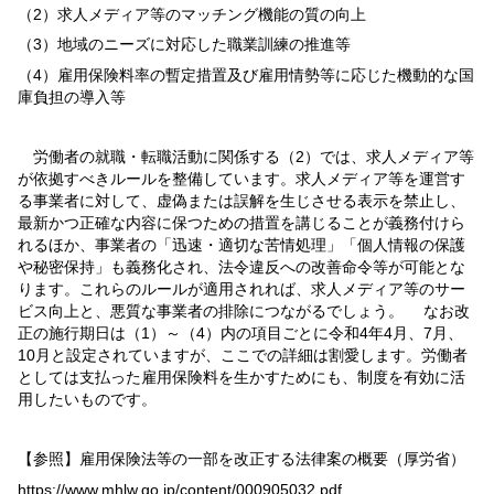
（2）求人メディア等のマッチング機能の質の向上
（3）地域のニーズに対応した職業訓練の推進等
（4）雇用保険料率の暫定措置及び雇用情勢等に応じた機動的な国
庫負担の導入等
労働者の就職・転職活動に関係する（2）では、求人メディア等
が依拠すべきルールを整備しています。求人メディア等を運営す
る事業者に対して、虚偽または誤解を生じさせる表示を禁止し、
最新かつ正確な内容に保つための措置を講じることが義務付けら
れるほか、事業者の「迅速・適切な苦情処理」「個人情報の保護
や秘密保持」も義務化され、法令違反への改善命令等が可能とな
ります。これらのルールが適用されれば、求人メディア等のサー
ビス向上と、悪質な事業者の排除につながるでしょう。 なお改
正の施行期日は（1）～（4）内の項目ごとに令和4年4月、7月、
10月と設定されていますが、ここでの詳細は割愛します。労働者
としては支払った雇用保険料を生かすためにも、制度を有効に活
用したいものです。
【参照】雇用保険法等の一部を改正する法律案の概要（厚労省）
https://www.mhlw.go.jp/content/000905032.pdf