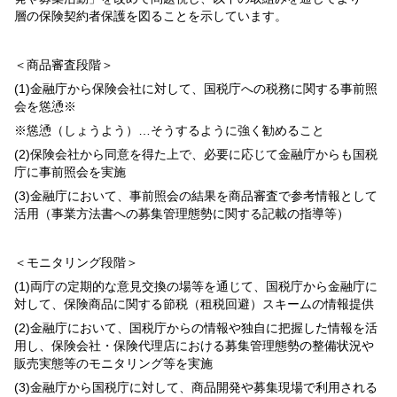
層の保険契約者保護を図ることを示しています。
＜商品審査段階＞
(1)金融庁から保険会社に対して、国税庁への税務に関する事前照
会を慫慂※
※慫慂（しょうよう）…そうするように強く勧めること
(2)保険会社から同意を得た上で、必要に応じて金融庁からも国税
庁に事前照会を実施
(3)金融庁において、事前照会の結果を商品審査で参考情報として
活用（事業方法書への募集管理態勢に関する記載の指導等）
＜モニタリング段階＞
(1)両庁の定期的な意見交換の場等を通じて、国税庁から金融庁に
対して、保険商品に関する節税（租税回避）スキームの情報提供
(2)金融庁において、国税庁からの情報や独自に把握した情報を活
用し、保険会社・保険代理店における募集管理態勢の整備状況や
販売実態等のモニタリング等を実施
(3)金融庁から国税庁に対して、商品開発や募集現場で利用される