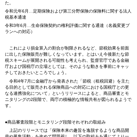
た。
令和元年6月…定期保険および第三分野保険の保険料に関する法人
税基本通達
令和3年6月…生命保険契約の権利評価に関する通達（名義変更プ
ランへの対応）
これにより損金算入の割合が制限されるなど、節税効果を前面
に出した保険販売が難しくなっています。とはいえ今後新たな節
税スキームが展開される可能性も考えられ、監督官庁である金融
庁および国税庁の立場としては、そのような動きを事前にキャッ
チしておきたいところでしょう。
令和4年7月に金融庁から発表された「節税（租税回避）を主た
る目的として販売される保険商品への対応における国税庁との更
なる連携強化について」というリリースによると、商品審査とモ
ニタリングの2段階で、両庁の積極的な情報共有が図られるようで
す。
●商品審査段階とモニタリング段階それぞれの取組み
上記のリリースでは「保険本来の趣旨を逸脱するような商品開
発や募集活動」を改めて問題視し、以下の取組みを通じてより一