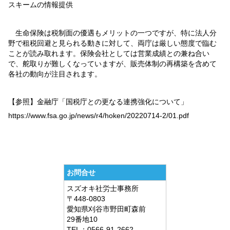
スキームの情報提供
生命保険は税制面の優遇もメリットの一つですが、特に法人分
野で租税回避と見られる動きに対して、両庁は厳しい態度で臨む
ことが読み取れます。保険会社としては営業成績との兼ね合い
で、舵取りが難しくなっていますが、販売体制の再構築を含めて
各社の動向が注目されます。
【参照】金融庁「国税庁との更なる連携強化について」
https://www.fsa.go.jp/news/r4/hoken/20220714-2/01.pdf
お問合せ
スズオキ社労士事務所
〒448-0803
愛知県刈谷市野田町森前
29番地10
TEL：0566-91-2662